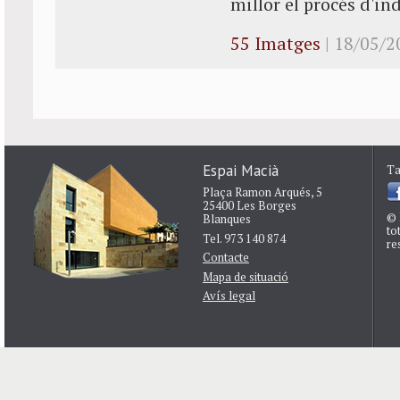
millor el procés d'i
55 Imatges
| 18/05/2
Espai Macià
Ta
Plaça Ramon Arqués, 5
25400 Les Borges
© 
Blanques
to
Tel. 973 140 874
re
Contacte
Mapa de situació
Avís legal