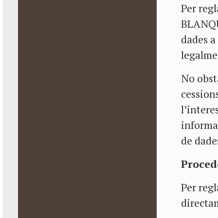
Per reg
BLANQUE
dades a 
legalme
No obsta
cession
l’intere
informat
de dade
Proced
Per regl
directa