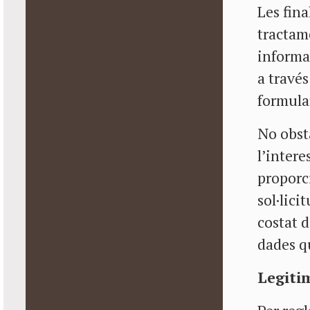
Les fina
tractam
informa
a través
formular
No obsta
l’intere
proporci
sol·lici
costat d
dades qu
Legiti