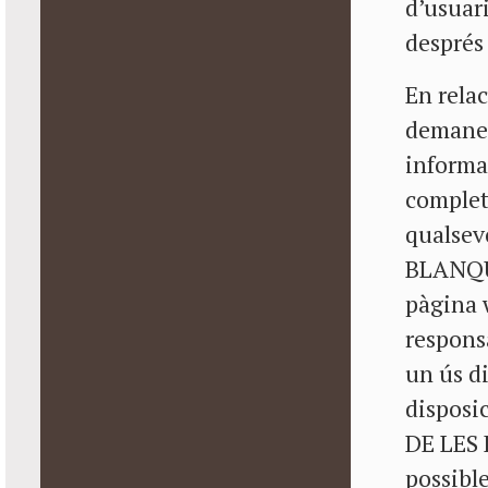
d’usuari
després 
En relac
demanen,
informac
complet
qualsev
BLANQUE
pàgina
respons
un ús di
disposi
DE LES 
possible