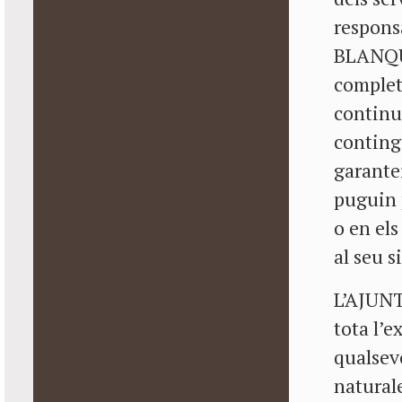
respons
BLANQUE
completa
continu
contingu
garantei
puguin 
o en el
al seu s
L’AJUN
tota l’e
qualsevo
naturale