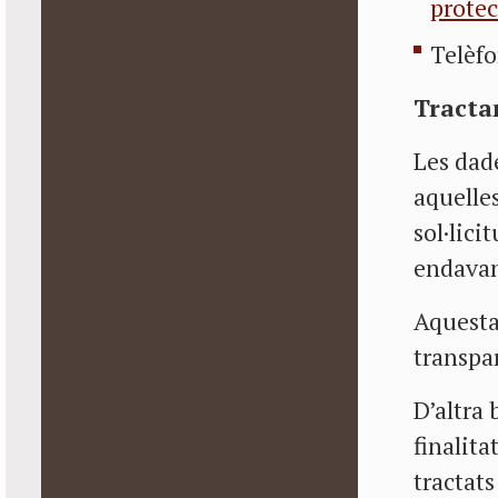
prote
Telèf
Tracta
Les dade
aquelles
sol·lici
endavant
Aquesta 
transpar
D’altra 
finalita
tractat