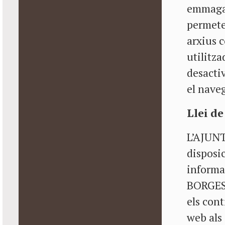
emmagat
permeten
arxius c
utilitza
desacti
el nave
Llei de
L’AJUN
disposic
informa
BORGES 
els cont
web als 