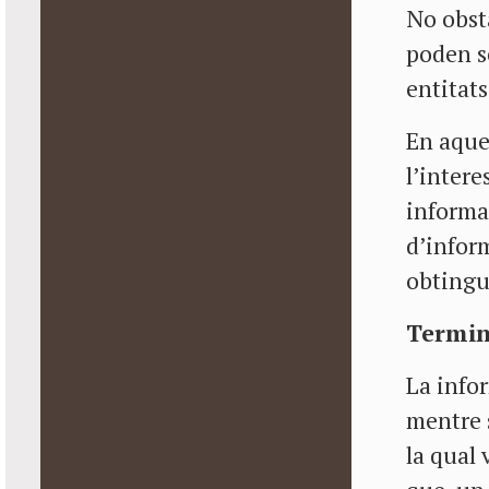
No obst
poden se
entitats
En aques
l’intere
informat
d’infor
obtingud
Termin
La infor
mentre s
la qual 