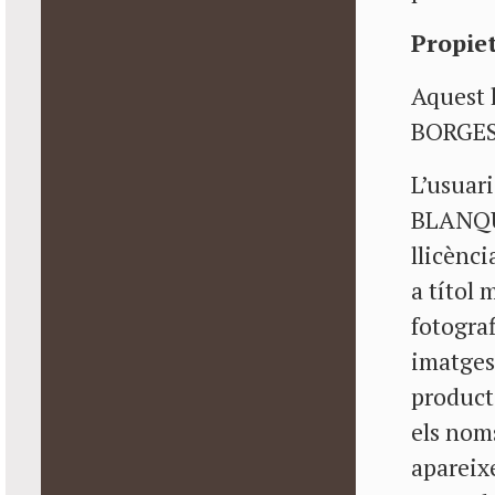
Propiet
Aquest 
BORGES
L’usuar
BLANQUE
llicènci
a títol 
fotograf
imatges
product
els noms
apareix