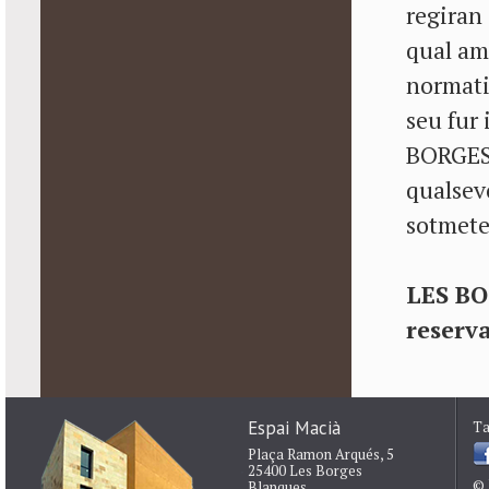
regiran 
qual am
normati
seu fur
BORGES 
qualsevo
sotmeten
LES BO
reserv
Espai Macià
Ta
Plaça Ramon Arqués, 5
25400 Les Borges
© 
Blanques