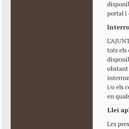
disponi
portal i
Interru
L’AJUN
tots els
disponib
obstant 
interrom
i/o els 
en qual
Llei ap
Les pres