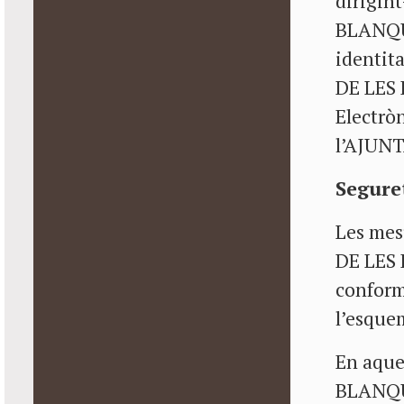
dirigin
BLANQUE
identit
DE LES 
Electròn
l’AJUN
Segure
Les mes
DE LES 
conformi
l’esque
En aque
BLANQUE