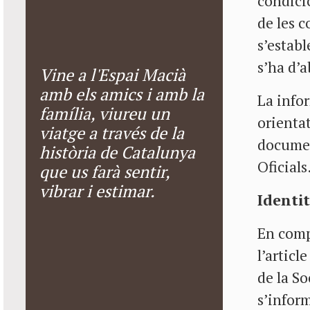
condici
de les c
s’establ
s’ha d’a
Vine a l'Espai Macià
amb els amics i amb la
La infor
família, viureu un
orientat
viatge a través de la
document
història de Catalunya
Oficials
que us farà sentir,
vibrar i estimar.
Identit
En comp
l’articl
de la So
s’inform