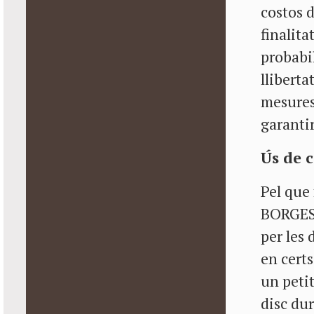
costos d
finalita
probabil
lliberta
mesures
garantir
Ús de c
Pel que
BORGES 
per les 
en certs
un petit
disc du