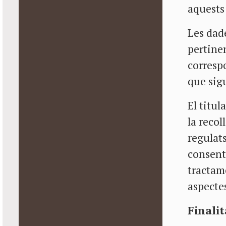
aquests 
Les dad
pertinen
correspo
que sigu
El titul
la recol
regulats
consent
tractam
aspecte
Finali