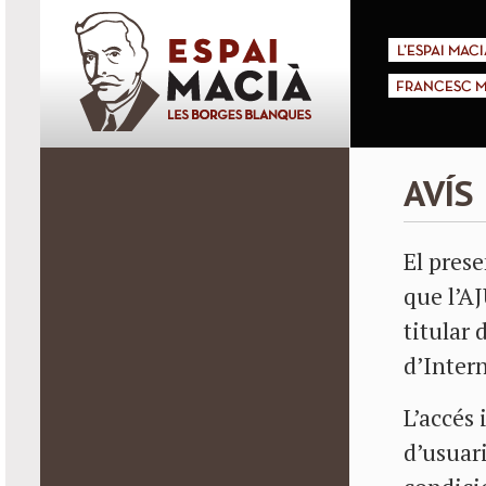
L'ESPAI MACI
FRANCESC M
AVÍS
El prese
que l’
titular 
d’Inter
L’accés 
d’usuari