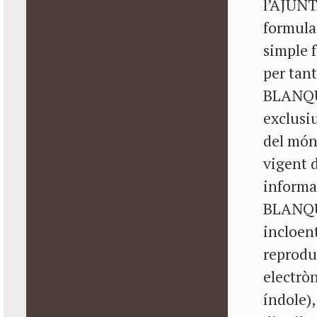
l’AJUN
formular
simple f
per tan
BLANQUE
exclusiu
del món 
vigent d
informa
BLANQUE
incloent
reprodu
electròn
índole),