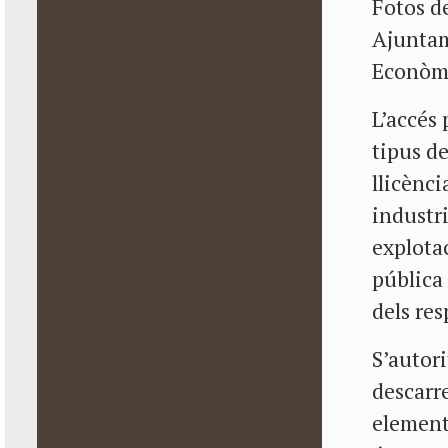
Fotos de
Ajuntam
Econòmi
L’accés
tipus de
llicènci
industri
explota
pública 
dels res
S’autori
descarr
elements