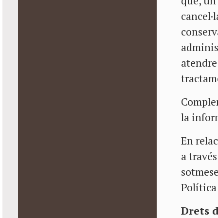
que, un 
cancel·l
conserv
administ
atendre 
tractam
Compler
la info
En rela
a través
sotmese
Política
Drets d