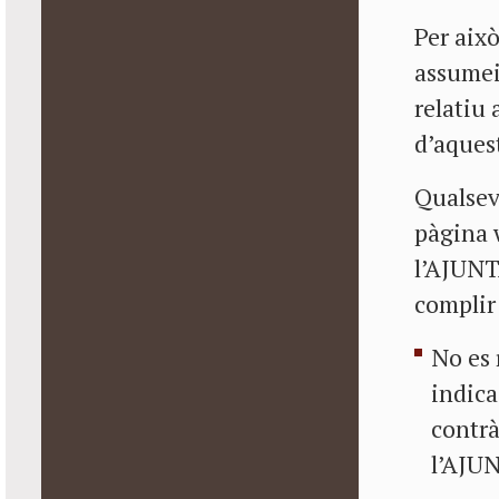
Per ai
assumei
relatiu 
d’aquest
Qualsev
pàgina w
l’AJUN
complir
No es 
indica
contrà
l’AJU