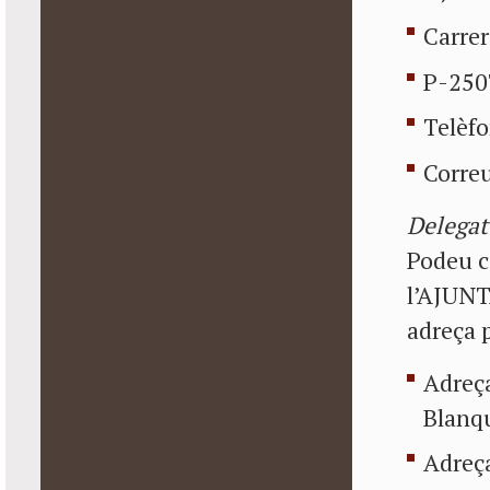
Carrer
P-250
Telèf
Correu
Delegat
Podeu c
l’AJUN
adreça p
Adreça
Blanq
Adreça