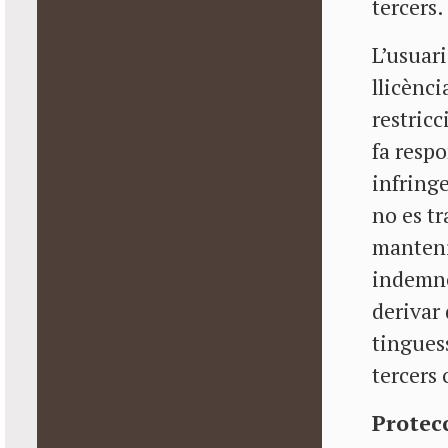
tercers.
L’usuari
llicènci
restricc
fa resp
infring
no es t
manten
indemne
derivar 
tinguess
tercers 
Protec