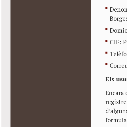
Denom
Borge
Domici
CIF: 
Telèf
Correu
Els usu
Encara q
registre
d’algun
formular