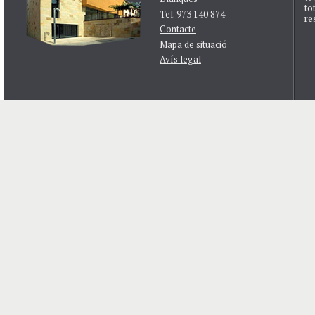
to
Tel. 973 140 874
re
Contacte
Mapa de situació
Avís legal