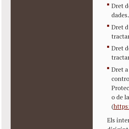
Dret d
dades
Dret d
tracta
Dret d
tracta
Dret a
contro
Protec
o de l
(
https
Els inte