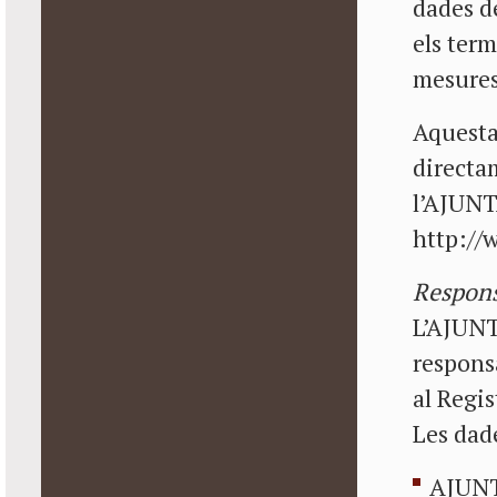
dades de
els term
mesures 
Aquesta 
directam
l’AJUN
http://
Respons
L’AJUN
responsa
al Regi
Les dade
AJUN