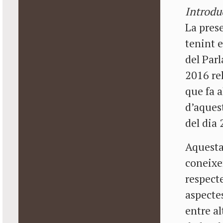
Introdu
La pres
tenint 
del Parl
2016 rel
que fa a
d’aques
del dia
Aquesta 
coneixem
respecte
aspectes
entre al