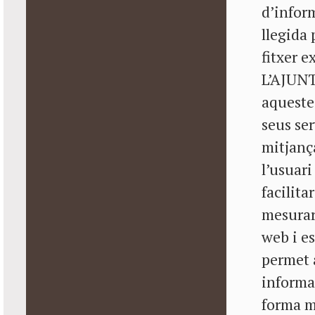
d’infor
llegida 
fitxer e
L’AJUN
aquestes
seus se
mitjanç
l’usuari
facilita
mesurar 
web i es
permet
informar
forma mé