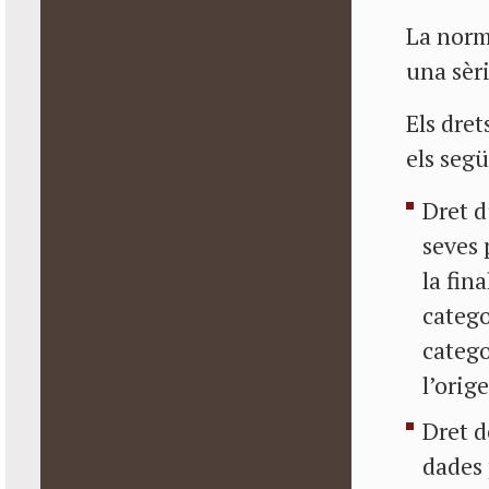
La norm
una sèri
Els dret
els seg
Dret d
seves 
la fin
catego
catego
l’orig
Dret d
dades 