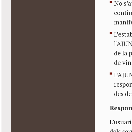
No s’a
contin
manife
L’esta
l’AJU
de la 
de vin
L’AJU
respon
des de 
Respon
L’usuari
dels ser