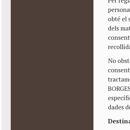
Per regl
person
obté el 
dels ma
consent
recollid
No obsta
consenti
tractam
BORGES 
específi
dades de
Destin