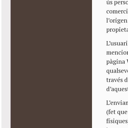
ús perso
comerci
l’origen
propieta
L’usuari
mencion
pàgina 
qualsevo
través d
d’aquest
L’envia
(fet que
físiques