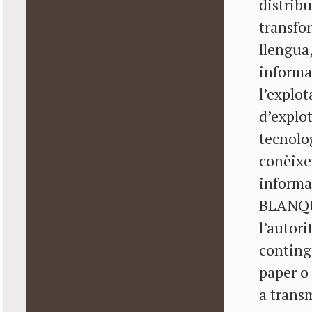
distribu
transfor
llengua,
informac
l’explot
d’explot
tecnolo
conèixer
inform
BLANQUE
l’autori
conting
paper o 
a transm