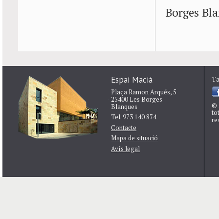
Borges Bla
Espai Macià
Ta
Plaça Ramon Arqués, 5
25400 Les Borges
© 
Blanques
to
Tel. 973 140 874
re
Contacte
Mapa de situació
Avís legal