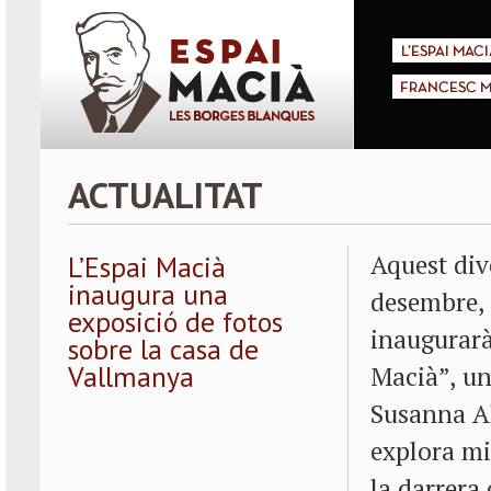
L'ESPAI MACI
FRANCESC M
ACTUALITAT
Aquest div
L’Espai Macià
inaugura una
desembre, 
exposició de fotos
inaugurarà
sobre la casa de
Vallmanya
Macià”, un
Susanna Al
explora mi
la darrera