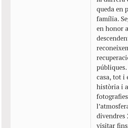
queda en p
família. Se
en honor a
descendent
reconeixem
recuperació
públiques.
casa, tot i
història i 
fotografie
l’atmosfer
divendres 
visitar fin